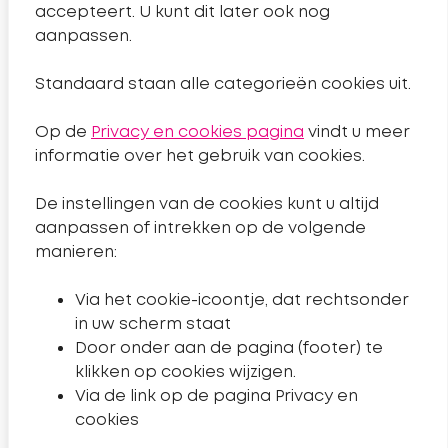
Handige links
accepteert. U kunt dit later ook nog
aanpassen.
Nieuws
Standaard staan alle categorieën cookies uit.
Projecten
Op de
Privacy en cookies pagina
vindt u meer
Algemeen
informatie over het gebruik van cookies.
De instellingen van de cookies kunt u altijd
Sitemap
aanpassen of intrekken op de volgende
Privacyverklaring
manieren:
Toegankelijkheidsverklaring
Via het cookie-icoontje, dat rechtsonder
Cookies wijzigen
in uw scherm staat
Door onder aan de pagina (footer) te
klikken op cookies wijzigen.
Volg ons
Via de link op de pagina Privacy en
Naar de Facebookpagina van Sleutelkwartier.
Naar de instagrampagina van Sleutelkwartier.
Naar de Youtube-pagina van Sleutelkwartier.
cookies