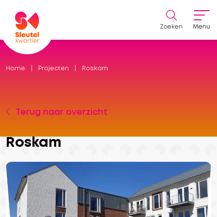
Zoeken
Menu
Home
Projecten
Roskam
Terug naar overzicht
Roskam