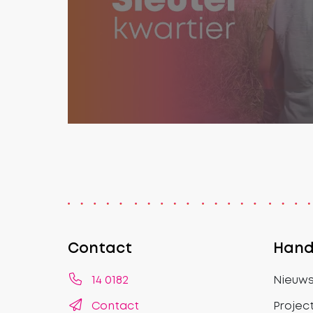
Contact
Handi
Telefoonnummer Sleutelkwartier
14 0182
Nieuw
Pagina contact
Contact
Projec