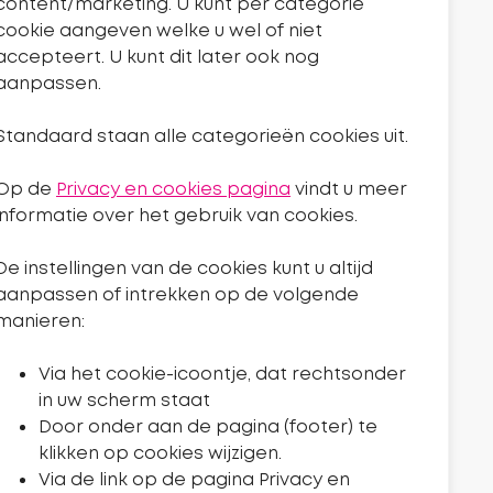
content/marketing. U kunt per categorie
cookie aangeven welke u wel of niet
accepteert. U kunt dit later ook nog
aanpassen.
Standaard staan alle categorieën cookies uit.
Op de
Privacy en cookies pagina
vindt u meer
informatie over het gebruik van cookies.
De instellingen van de cookies kunt u altijd
aanpassen of intrekken op de volgende
manieren:
Via het cookie-icoontje, dat rechtsonder
Volg ons
in uw scherm staat
Naar de Facebookpagina van Sleutelkwartier.
Naar de instagrampagina van Sleutelkwartier.
Naar de Youtube-pagina van Sleutelkwartier.
Door onder aan de pagina (footer) te
klikken op cookies wijzigen.
Via de link op de pagina Privacy en