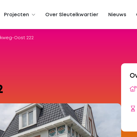
Projecten
Over Sleutelkwartier
Nieuws
rkweg-Oost 222
Ov
2