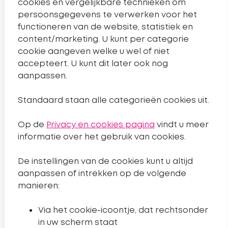
cookies en vergelijkbare technieken om
Telefoonnummer Sleutelkwartier
14 0182
persoonsgegevens te verwerken voor het
Pagina contact
Contact
functioneren van de website, statistiek en
content/marketing. U kunt per categorie
cookie aangeven welke u wel of niet
Handige links
accepteert. U kunt dit later ook nog
aanpassen.
Nieuws
Standaard staan alle categorieën cookies uit.
Projecten
Op de
Privacy en cookies pagina
vindt u meer
Algemeen
informatie over het gebruik van cookies.
De instellingen van de cookies kunt u altijd
Sitemap
aanpassen of intrekken op de volgende
Privacyverklaring
manieren:
Toegankelijkheidsverklaring
Via het cookie-icoontje, dat rechtsonder
Cookies wijzigen
in uw scherm staat