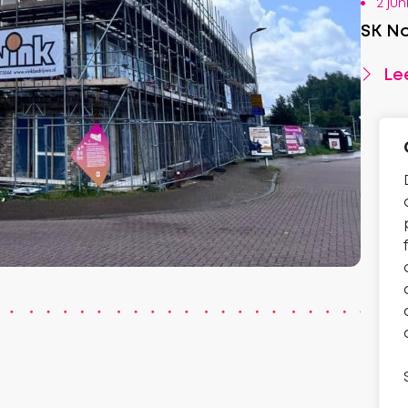
2 jun
SK No
Lee