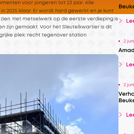
nten voor jongeren tot 23 jaar. Alle
Beuk
in 2025 klaar. Er wordt hard gewerkt en je kunt
 zien. Het metselwerk op de eerste verdieping is
Lee
 zijn gemaakt. Voor het Sleutelkwartier is dit
rijke plek: recht tegenover station
2 jun
Amade
Lee
2 jun
Verha
Beuk
Lee