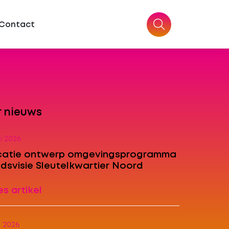
Contact
 nieuws
ni 2026
icatie ontwerp omgevingsprogramma
dsvisie Sleutelkwartier Noord
s artikel
i 2026