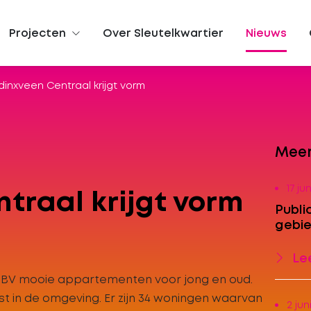
Projecten
Over Sleutelkwartier
Nieuws
inxveen Centraal krijgt vorm
Meer
17 ju
raal krijgt vorm
Publ
gebie
Lee
g BV mooie appartementen voor jong en oud.
t in de omgeving. Er zijn 34 woningen waarvan
2 jun