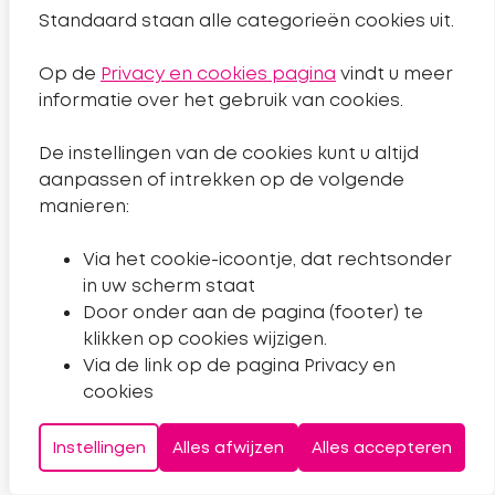
Standaard staan alle categorieën cookies uit.
Op de
Privacy en cookies pagina
vindt u meer
Stembord klimaat, water, groen
informatie over het gebruik van cookies.
en spelen
De instellingen van de cookies kunt u altijd
aanpassen of intrekken op de volgende
manieren:
Artikelen delen via social media
Via het cookie-icoontje, dat rechtsonder
in uw scherm staat
Door onder aan de pagina (footer) te
Meer nieuws
klikken op cookies wijzigen.
Via de link op de pagina Privacy en
cookies
17 juni 2026
Publicatie ontwerp omgevingsprogramma
Instellingen
Alles afwijzen
Alles accepteren
gebiedsvisie Sleutelkwartier Noord