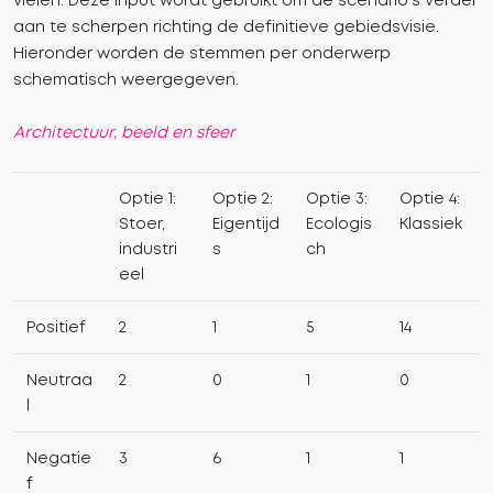
vielen. Deze input wordt gebruikt om de scenario’s verder
aan te scherpen richting de definitieve gebiedsvisie.
Hieronder worden de stemmen per onderwerp
schematisch weergegeven.
Architectuur, beeld en sfeer
Optie 1:
Optie 2:
Optie 3:
Optie 4:
Stoer,
Eigentijd
Ecologis
Klassiek
industri
s
ch
eel
Positief
2
1
5
14
Neutraa
2
0
1
0
l
Negatie
3
6
1
1
f