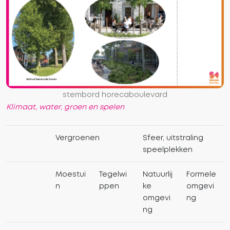
stembord horecaboulevard
Klimaat, water, groen en spelen
Vergroenen
Sfeer, uitstraling
speelplekken
Moestui
Tegelwi
Natuurlij
Formele
n
ppen
ke
omgevi
omgevi
ng
ng