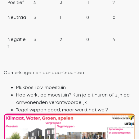
Positief
4
3
11
2
Neutraa
3
1
0
0
l
Negatie
3
2
0
4
f
Opmerkingen en aandachtspunten:
Plukbos i.p.v. moestuin
Hoe werkt de moestuin? Kun je dit huren of zijn de
omwonenden verantwoordelijk.
Tegel wippen goed, maar werkt het wel?