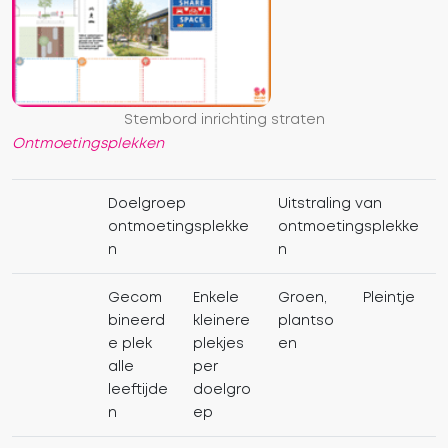
Stembord inrichting straten
Ontmoetingsplekken
Doelgroep
Uitstraling van
ontmoetingsplekke
ontmoetingsplekke
n
n
Gecom
Enkele
Groen,
Pleintje
bineerd
kleinere
plantso
e plek
plekjes
en
alle
per
leeftijde
doelgro
n
ep