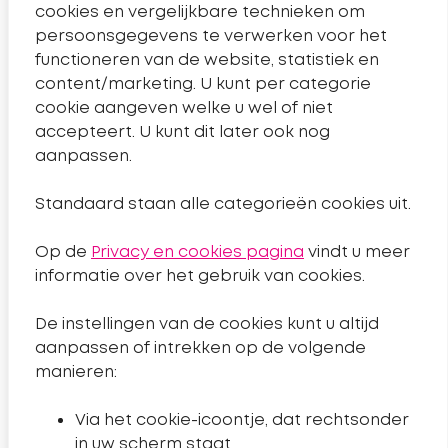
cookies en vergelijkbare technieken om
Telefoonnummer Sleutelkwartier
14 0182
persoonsgegevens te verwerken voor het
Pagina contact
Contact
functioneren van de website, statistiek en
content/marketing. U kunt per categorie
cookie aangeven welke u wel of niet
Handige links
accepteert. U kunt dit later ook nog
aanpassen.
Nieuws
Standaard staan alle categorieën cookies uit.
Projecten
Op de
Privacy en cookies pagina
vindt u meer
Algemeen
informatie over het gebruik van cookies.
De instellingen van de cookies kunt u altijd
Sitemap
aanpassen of intrekken op de volgende
Privacyverklaring
manieren:
Toegankelijkheidsverklaring
Via het cookie-icoontje, dat rechtsonder
Cookies wijzigen
in uw scherm staat