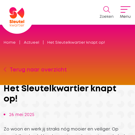
Zoeken
Menu
Home
Actueel
Het Sleutelkwartier knapt op!
Terug naar overzicht
Het Sleutelkwartier knapt
op!
26 mei 2025
Zo woon en werk jij straks nóg mooier en veiliger. Op