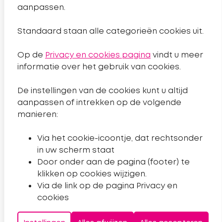
aanpassen.
Nieuws
Standaard staan alle categorieën cookies uit.
Projecten
Op de
Privacy en cookies pagina
vindt u meer
Algemeen
informatie over het gebruik van cookies.
De instellingen van de cookies kunt u altijd
Sitemap
aanpassen of intrekken op de volgende
Privacyverklaring
manieren:
Toegankelijkheidsverklaring
Via het cookie-icoontje, dat rechtsonder
Cookies wijzigen
in uw scherm staat
Door onder aan de pagina (footer) te
klikken op cookies wijzigen.
Volg ons
Via de link op de pagina Privacy en
Naar de Facebookpagina van Sleutelkwartier.
Naar de instagrampagina van Sleutelkwartier.
Naar de Youtube-pagina van Sleutelkwartier.
cookies