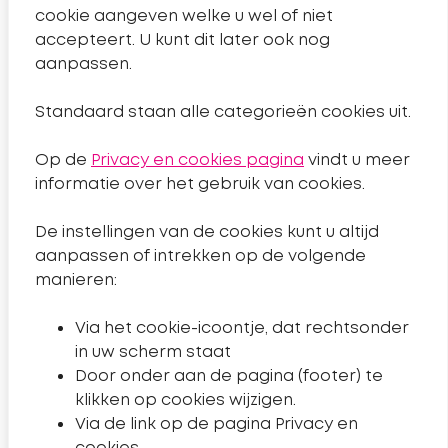
cookie aangeven welke u wel of niet
Handige links
accepteert. U kunt dit later ook nog
aanpassen.
Nieuws
Standaard staan alle categorieën cookies uit.
Projecten
Op de
Privacy en cookies pagina
vindt u meer
Algemeen
informatie over het gebruik van cookies.
De instellingen van de cookies kunt u altijd
Sitemap
aanpassen of intrekken op de volgende
Privacyverklaring
manieren:
Toegankelijkheidsverklaring
Via het cookie-icoontje, dat rechtsonder
Cookies wijzigen
in uw scherm staat
Door onder aan de pagina (footer) te
klikken op cookies wijzigen.
Volg ons
Via de link op de pagina Privacy en
cookies