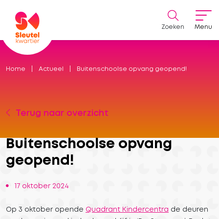
Zoeken
Menu
Home
Actueel
Buitenschoolse opvang geopend!
Terug naar overzicht
Buitenschoolse opvang
geopend!
17 oktober 2024
Op 3 oktober opende
Quadrant Kindercentra
de deuren