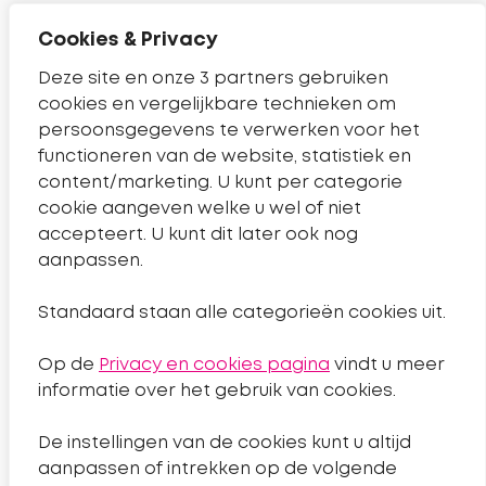
Cookies & Privacy
Contact
Deze site en onze 3 partners gebruiken
cookies en vergelijkbare technieken om
Telefoonnummer Sleutelkwartier
14 0182
persoonsgegevens te verwerken voor het
Pagina contact
Contact
functioneren van de website, statistiek en
content/marketing. U kunt per categorie
cookie aangeven welke u wel of niet
Handige links
accepteert. U kunt dit later ook nog
aanpassen.
Nieuws
Standaard staan alle categorieën cookies uit.
Projecten
Op de
Privacy en cookies pagina
vindt u meer
Algemeen
informatie over het gebruik van cookies.
De instellingen van de cookies kunt u altijd
Sitemap
aanpassen of intrekken op de volgende
Privacyverklaring