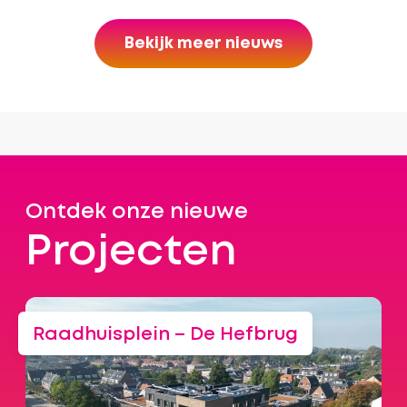
Bekijk meer nieuws
Ontdek onze nieuwe
Projecten
Raadhuisplein – De Hefbrug