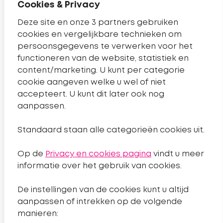
Cookies & Privacy
Contact
Deze site en onze 3 partners gebruiken
cookies en vergelijkbare technieken om
Telefoonnummer Sleutelkwartier
14 0182
persoonsgegevens te verwerken voor het
Pagina contact
Contact
functioneren van de website, statistiek en
content/marketing. U kunt per categorie
cookie aangeven welke u wel of niet
Handige links
accepteert. U kunt dit later ook nog
aanpassen.
Nieuws
Standaard staan alle categorieën cookies uit.
Projecten
Op de
Privacy en cookies pagina
vindt u meer
Algemeen
informatie over het gebruik van cookies.
De instellingen van de cookies kunt u altijd
Sitemap
aanpassen of intrekken op de volgende
Privacyverklaring
manieren: